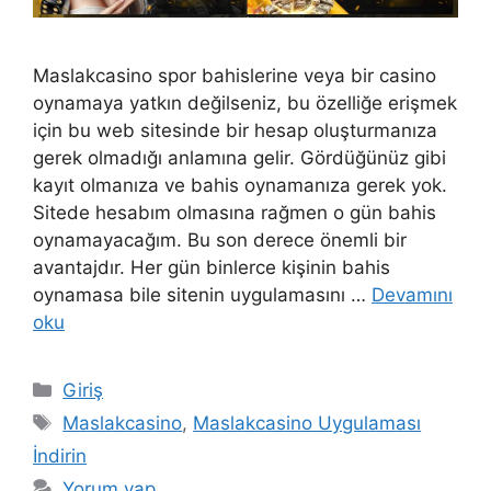
Maslakcasino spor bahislerine veya bir casino
oynamaya yatkın değilseniz, bu özelliğe erişmek
için bu web sitesinde bir hesap oluşturmanıza
gerek olmadığı anlamına gelir. Gördüğünüz gibi
kayıt olmanıza ve bahis oynamanıza gerek yok.
Sitede hesabım olmasına rağmen o gün bahis
oynamayacağım. Bu son derece önemli bir
avantajdır. Her gün binlerce kişinin bahis
oynamasa bile sitenin uygulamasını …
Devamını
oku
Kategoriler
Giriş
Etiketler
Maslakcasino
,
Maslakcasino Uygulaması
İndirin
Yorum yap