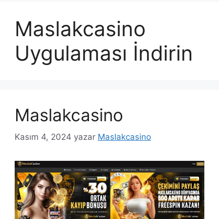
Maslakcasino
Uygulaması İndirin
Maslakcasino
Kasım 4, 2024
yazar
Maslakcasino