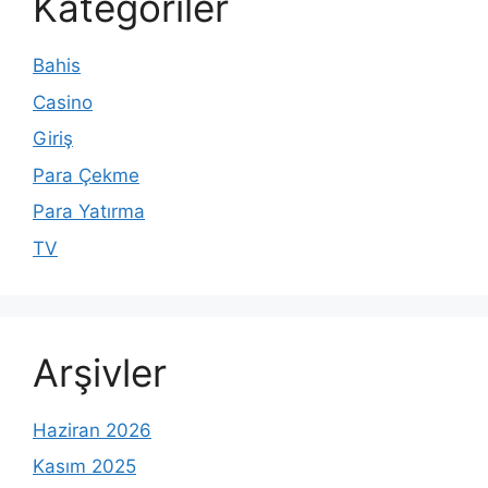
Kategoriler
Bahis
Casino
Giriş
Para Çekme
Para Yatırma
TV
Arşivler
Haziran 2026
Kasım 2025