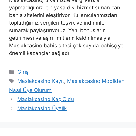
yapmadığımız için yasa dışı hizmet sunan canlı
bahis sitelerini eleştiriyor. Kullanıcılarımızdan
topladığımız vergileri teşvik ve indirimler
sunarak paylaştırıyoruz. Yeni bonusların
getirilmesi ve aşırı limitlerin kaldırılmasıyla
Maslakcasino bahis sitesi çok sayıda bahisçiye
önemli kazançlar sağladı.
Kategoriler
Giriş
Etiketler
Maslakcasino Kayıt
,
Maslakcasino Mobilden
Nasıl Üye Olurum
Maslakcasino Kaç Oldu
Maslakcasino Üyelik