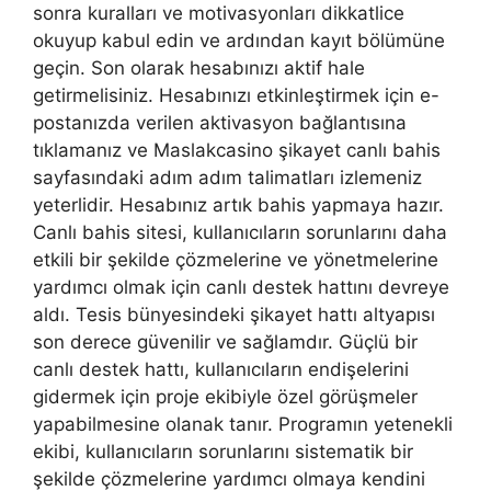
sonra kuralları ve motivasyonları dikkatlice
okuyup kabul edin ve ardından kayıt bölümüne
geçin. Son olarak hesabınızı aktif hale
getirmelisiniz. Hesabınızı etkinleştirmek için e-
postanızda verilen aktivasyon bağlantısına
tıklamanız ve Maslakcasino şikayet canlı bahis
sayfasındaki adım adım talimatları izlemeniz
yeterlidir. Hesabınız artık bahis yapmaya hazır.
Canlı bahis sitesi, kullanıcıların sorunlarını daha
etkili bir şekilde çözmelerine ve yönetmelerine
yardımcı olmak için canlı destek hattını devreye
aldı. Tesis bünyesindeki şikayet hattı altyapısı
son derece güvenilir ve sağlamdır. Güçlü bir
canlı destek hattı, kullanıcıların endişelerini
gidermek için proje ekibiyle özel görüşmeler
yapabilmesine olanak tanır. Programın yetenekli
ekibi, kullanıcıların sorunlarını sistematik bir
şekilde çözmelerine yardımcı olmaya kendini