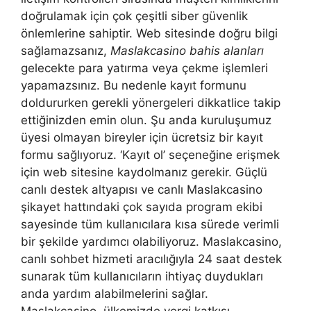
doğrulamak için çok çeşitli siber güvenlik
önlemlerine sahiptir. Web sitesinde doğru bilgi
sağlamazsanız,
Maslakcasino bahis alanları
gelecekte para yatırma veya çekme işlemleri
yapamazsınız. Bu nedenle kayıt formunu
doldururken gerekli yönergeleri dikkatlice takip
ettiğinizden emin olun. Şu anda kuruluşumuz
üyesi olmayan bireyler için ücretsiz bir kayıt
formu sağlıyoruz. ‘Kayıt ol’ seçeneğine erişmek
için web sitesine kaydolmanız gerekir. Güçlü
canlı destek altyapısı ve canlı Maslakcasino
şikayet hattındaki çok sayıda program ekibi
sayesinde tüm kullanıcılara kısa sürede verimli
bir şekilde yardımcı olabiliyoruz. Maslakcasino,
canlı sohbet hizmeti aracılığıyla 24 saat destek
sunarak tüm kullanıcıların ihtiyaç duydukları
anda yardım alabilmelerini sağlar.
Maslakcasino, ülkemizde vergi katkısı