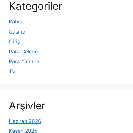
Kategoriler
Bahis
Casino
Giriş
Para Çekme
Para Yatırma
TV
Arşivler
Haziran 2026
Kasım 2025