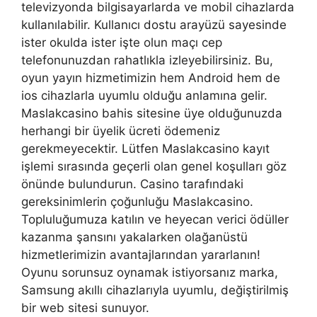
televizyonda bilgisayarlarda ve mobil cihazlarda
kullanılabilir. Kullanıcı dostu arayüzü sayesinde
ister okulda ister işte olun maçı cep
telefonunuzdan rahatlıkla izleyebilirsiniz. Bu,
oyun yayın hizmetimizin hem Android hem de
ios cihazlarla uyumlu olduğu anlamına gelir.
Maslakcasino bahis sitesine üye olduğunuzda
herhangi bir üyelik ücreti ödemeniz
gerekmeyecektir. Lütfen Maslakcasino kayıt
işlemi sırasında geçerli olan genel koşulları göz
önünde bulundurun. Casino tarafındaki
gereksinimlerin çoğunluğu Maslakcasino.
Topluluğumuza katılın ve heyecan verici ödüller
kazanma şansını yakalarken olağanüstü
hizmetlerimizin avantajlarından yararlanın!
Oyunu sorunsuz oynamak istiyorsanız marka,
Samsung akıllı cihazlarıyla uyumlu, değiştirilmiş
bir web sitesi sunuyor.