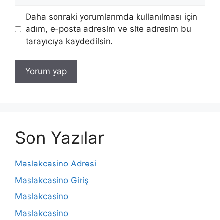
sitesi
Daha sonraki yorumlarımda kullanılması için
adım, e-posta adresim ve site adresim bu
tarayıcıya kaydedilsin.
Son Yazılar
Maslakcasino Adresi
Maslakcasino Giriş
Maslakcasino
Maslakcasino