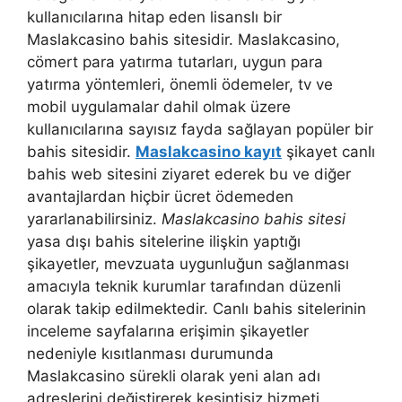
kullanıcılarına hitap eden lisanslı bir
Maslakcasino bahis sitesidir. Maslakcasino,
cömert para yatırma tutarları, uygun para
yatırma yöntemleri, önemli ödemeler, tv ve
mobil uygulamalar dahil olmak üzere
kullanıcılarına sayısız fayda sağlayan popüler bir
bahis sitesidir.
Maslakcasino kayıt
şikayet canlı
bahis web sitesini ziyaret ederek bu ve diğer
avantajlardan hiçbir ücret ödemeden
yararlanabilirsiniz.
Maslakcasino bahis sitesi
yasa dışı bahis sitelerine ilişkin yaptığı
şikayetler, mevzuata uygunluğun sağlanması
amacıyla teknik kurumlar tarafından düzenli
olarak takip edilmektedir. Canlı bahis sitelerinin
inceleme sayfalarına erişimin şikayetler
nedeniyle kısıtlanması durumunda
Maslakcasino sürekli olarak yeni alan adı
adreslerini değiştirerek kesintisiz hizmeti