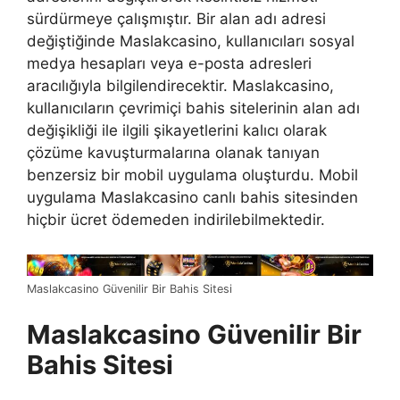
sürdürmeye çalışmıştır. Bir alan adı adresi
değiştiğinde Maslakcasino, kullanıcıları sosyal
medya hesapları veya e-posta adresleri
aracılığıyla bilgilendirecektir. Maslakcasino,
kullanıcıların çevrimiçi bahis sitelerinin alan adı
değişikliği ile ilgili şikayetlerini kalıcı olarak
çözüme kavuşturmalarına olanak tanıyan
benzersiz bir mobil uygulama oluşturdu. Mobil
uygulama Maslakcasino canlı bahis sitesinden
hiçbir ücret ödemeden indirilebilmektedir.
Maslakcasino Güvenilir Bir Bahis Sitesi
Maslakcasino Güvenilir Bir
Bahis Sitesi