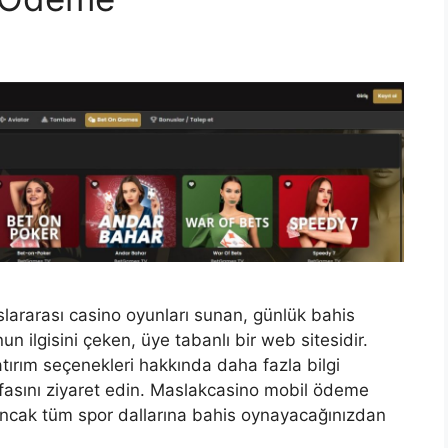
lararası casino oyunları sunan, günlük bahis
n ilgisini çeken, üye tabanlı bir web sitesidir.
tırım seçenekleri hakkında daha fazla bilgi
fasını ziyaret edin. Maslakcasino mobil ödeme
 ancak tüm spor dallarına bahis oynayacağınızdan