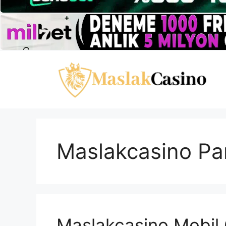
İçeriğe
atla
Maslakcasino Pa
Maslakcasino Mobi