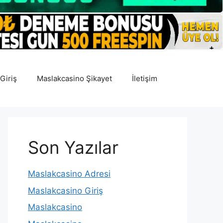
Giriş
Maslakcasino Şikayet
İletişim
Son Yazılar
Maslakcasino Adresi
Maslakcasino Giriş
Maslakcasino