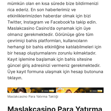
mümkün olan en kısa sürede bize bildirmenizi
rica ederiz. En son haberlerimiz ve
etkinliklerimizden haberdar olmak için bizi
Twitter, Instagram ve Facebook’ta takip edin.
Maslakcasino Casino’da oynamak için üye
olmanız gerekmektedir. Görünüşe göre tüm
çevrimiçi bahis platformları, kullanıcıların
herhangi bir bahis etkinliğine katılabilmeleri için
bir hesap oluşturmalarını zorunlu kılmaktadır.
Kayıt işlemine başlamak için bahis sitesine
güncel giriş adresinizi vermeniz gerekmektedir.
Üye kayıt formuna ulaşmak için hesap butonuna
tıklayın.
Maslakcasino Para Yatırma Taktiği
Maslakcasino Para Yatırma