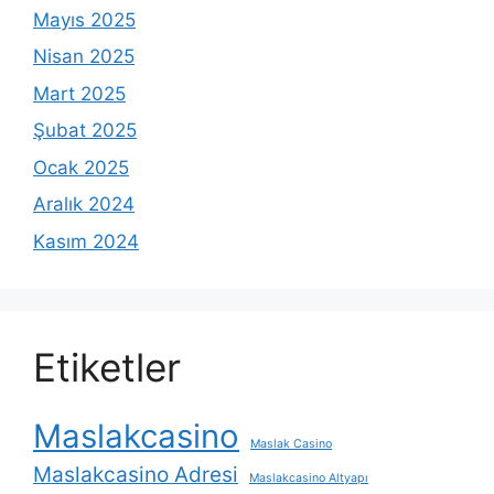
Mayıs 2025
Nisan 2025
Mart 2025
Şubat 2025
Ocak 2025
Aralık 2024
Kasım 2024
Etiketler
Maslakcasino
Maslak Casino
Maslakcasino Adresi
Maslakcasino Altyapı