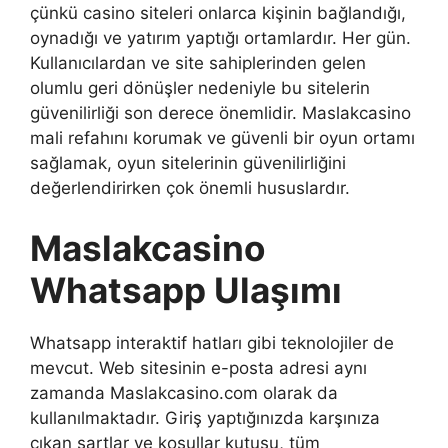
çünkü casino siteleri onlarca kişinin bağlandığı,
oynadığı ve yatırım yaptığı ortamlardır. Her gün.
Kullanıcılardan ve site sahiplerinden gelen
olumlu geri dönüşler nedeniyle bu sitelerin
güvenilirliği son derece önemlidir. Maslakcasino
mali refahını korumak ve güvenli bir oyun ortamı
sağlamak, oyun sitelerinin güvenilirliğini
değerlendirirken çok önemli hususlardır.
Maslakcasino
Whatsapp Ulaşımı
Whatsapp interaktif hatları gibi teknolojiler de
mevcut. Web sitesinin e-posta adresi aynı
zamanda Maslakcasino.com olarak da
kullanılmaktadır. Giriş yaptığınızda karşınıza
çıkan şartlar ve koşullar kutusu, tüm