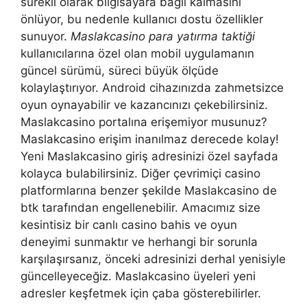
sürekli olarak bilgisayara bağlı kalmasını
önlüyor, bu nedenle kullanıcı dostu özellikler
sunuyor.
Maslakcasino para yatırma taktiği
kullanıcılarına özel olan mobil uygulamanın
güncel sürümü, süreci büyük ölçüde
kolaylaştırıyor. Android cihazınızda zahmetsizce
oyun oynayabilir ve kazancınızı çekebilirsiniz.
Maslakcasino portalına erişemiyor musunuz?
Maslakcasino erişim inanılmaz derecede kolay!
Yeni Maslakcasino giriş adresinizi özel sayfada
kolayca bulabilirsiniz. Diğer çevrimiçi casino
platformlarına benzer şekilde Maslakcasino de
btk tarafından engellenebilir. Amacımız size
kesintisiz bir canlı casino bahis ve oyun
deneyimi sunmaktır ve herhangi bir sorunla
karşılaşırsanız, önceki adresinizi derhal yenisiyle
güncelleyeceğiz. Maslakcasino üyeleri yeni
adresler keşfetmek için çaba gösterebilirler.