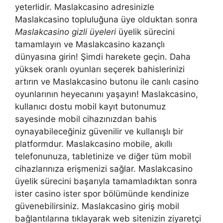
yeterlidir. Maslakcasino adresinizle
Maslakcasino topluluğuna üye olduktan sonra
Maslakcasino gizli üyeleri
üyelik sürecini
tamamlayın ve Maslakcasino kazançlı
dünyasına girin! Şimdi harekete geçin. Daha
yüksek oranlı oyunları seçerek bahislerinizi
artırın ve Maslakcasino butonu ile canlı casino
oyunlarının heyecanını yaşayın! Maslakcasino,
kullanıcı dostu mobil kayıt butonumuz
sayesinde mobil cihazınızdan bahis
oynayabileceğiniz güvenilir ve kullanışlı bir
platformdur. Maslakcasino mobile, akıllı
telefonunuza, tabletinize ve diğer tüm mobil
cihazlarınıza erişmenizi sağlar. Maslakcasino
üyelik sürecini başarıyla tamamladıktan sonra
ister casino ister spor bölümünde kendinize
güvenebilirsiniz. Maslakcasino giriş mobil
bağlantılarına tıklayarak web sitenizin ziyaretçi